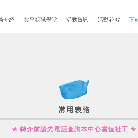
務介紹
共享親職學堂
活動資訊
活動花絮
下
常用表格
❀ 轉介前請先電話查詢本中心當值社工 ❀