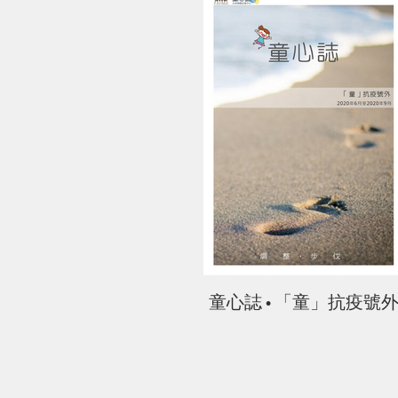
童心誌 • 「童」抗疫號