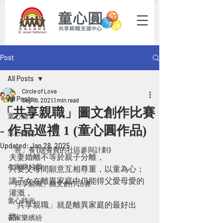
Post
All Posts
Circle of Love
All Posts
Sep 16, 2021
1 min read
「共享親職」圖文創作比賽
童心隨筆
- 作品巡禮 1 (童心圓作品)
童心學堂
Updated:
Jan 28, 2025
「善」養 (贍養費的社區參與計劃)
夫妻婚離不等於親子分離，
在家睇好戲
只要父母間願意互相尊重，以童為心；
讓子女在離異家庭中仍能得父愛母愛的
「共享親職」圖文創作比賽
灌溉，
童心時光
「共享親職」就是離異家庭的最好出
路。
在家樂繽紛