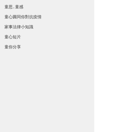
童思 · 童感
童心圓同你對抗疫情
家事法律小知識
童心短片
童你分享