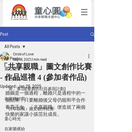
Post
All Posts
Circle of Love
All Posts
Sep 16, 2021
1 min read
「共享親職」圖文創作比賽
童心隨筆
- 作品巡禮 4 (參加者作品)
童心學堂
Updated:
Jan 28, 2025
「善」養 (贍養費的社區參與計劃)
婚姻是一個過程，離婚只是過程中的一
在家睇好戲
個結果；只要離婚後父母仍能和平合作
養育子女，「共享親職」便造就了兩個
「共享親職」圖文創作比賽
快樂的家讓小孩茁壯成長。
童心時光
在家樂繽紛