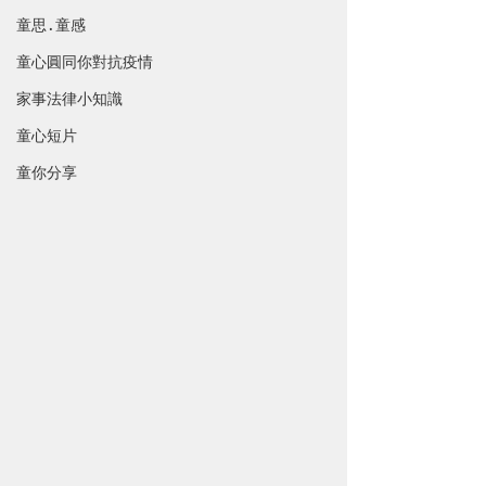
童思 · 童感
童心圓同你對抗疫情
家事法律小知識
童心短片
童你分享