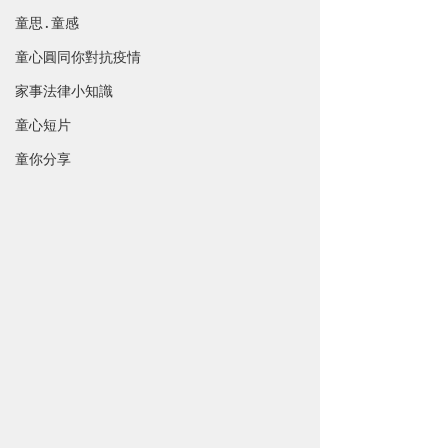
童思 · 童感
童心圓同你對抗疫情
家事法律小知識
童心短片
童你分享