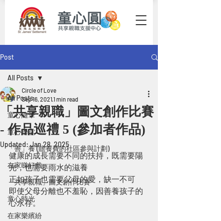
Post
All Posts
Circle of Love
All Posts
Sep 16, 2021
1 min read
「共享親職」圖文創作比賽
童心隨筆
- 作品巡禮 5 (參加者作品)
童心學堂
Updated:
Jan 28, 2025
「善」養 (贍養費的社區參與計劃)
健康的成長需要不同的扶持，既需要陽
在家睇好戲
光，也需要雨水的滋養
正如孩子也需要父母的愛，缺一不可
「共享親職」圖文創作比賽
即使父母分離也不羞恥，因善養孩子的
童心時光
心永存。
在家樂繽紛