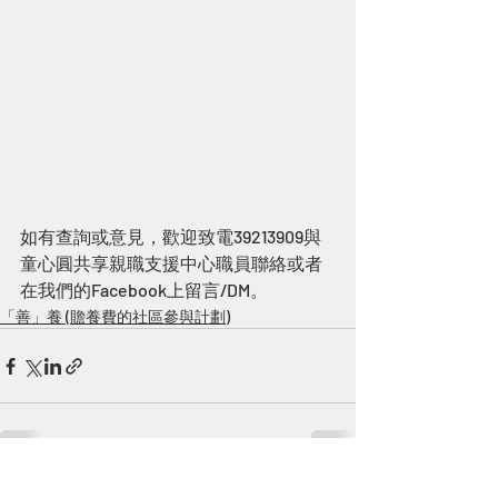
如有查詢或意見，歡迎致電39213909與
童心圓共享親職支援中心職員聯絡或者
在我們的Facebook上留言/DM。
「善」養 (贍養費的社區參與計劃)
Recent Posts
See All