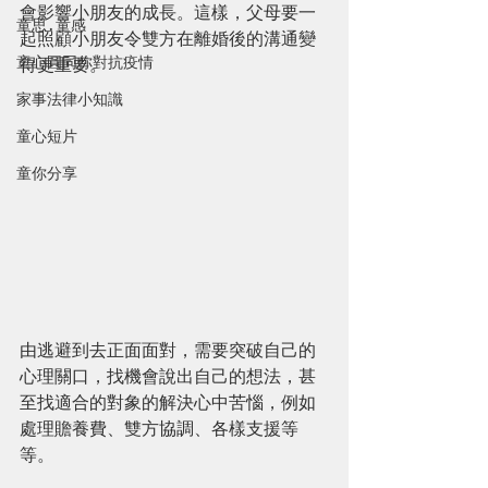
會影響小朋友的成長。這樣，父母要一
童思 · 童感
起照顧小朋友令雙方在離婚後的溝通變
童心圓同你對抗疫情
得更重要。
家事法律小知識
童心短片
童你分享
由逃避到去正面面對，需要突破自己的
心理關口，找機會說出自己的想法，甚
至找適合的對象的解決心中苦惱，例如
處理贍養費、雙方協調、各樣支援等
等。