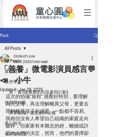
Post
All Posts
Circle of Love
All Posts
Dec 7, 2020
1 min read
「善養」微電影演員感言💬
童心隨筆
📣 - 小牛
童心學堂
Updated:
Jan 28, 2025
「善」養 (贍養費的社區參與計劃)
這次的拍攝”旅程” 感覺好特別，要理解
在家睇好戲
為人父母，再去理解離異父母，更要去
理解離異孩子的感受，一點都不容易。
「共享親職」圖文創作比賽
我相信沒有人希望自己組織的家庭走向
童心時光
破碎，但家家有本難念的經，離婚或許
是大人們的決定，然而，他們的選擇卻
在家樂繽紛