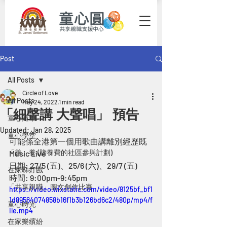
Post
All Posts
Circle of Love
All Posts
May 24, 2022
1 min read
「細聲講 大聲唱」 預告
童心隨筆
Updated:
Jan 28, 2025
童心學堂
可能係全港第一個用歌曲講離別經歷既
「善」養 (贍養費的社區參與計劃)
Music Live
日期: 27/5 (五)、25/6 (六)、29/7 (五)
在家睇好戲
時間: 9:00pm-9:45pm
「共享親職」圖文創作比賽
https://video.wixstatic.com/video/8125bf_bf1
1d89564074858b16f1b3b126bd6c2/480p/mp4/f
童心時光
ile.mp4
在家樂繽紛