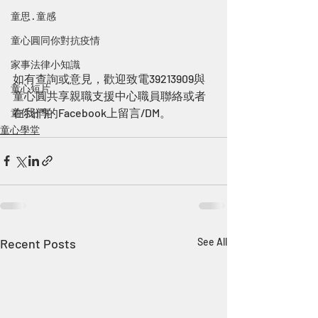
童思 · 童感
童心圓同你對抗疫情
家事法律小知識
如有查詢或意見，歡迎致電39213909與
童心短片
童心圓共享親職支援中心職員聯絡或者
在我們的Facebook上留言/DM。
童你分享
童心學堂
Recent Posts
See All