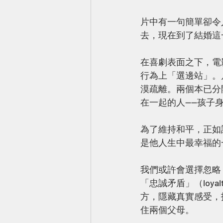
片中有一句簡單卻令
去，現在到了結婚這
在喜劇表面之下，電
行為上「選邊站」。
漠疏離。兩個本已分
在一起的人——孩子
為了維持和平，正如
是他人生中最幸福的
我們或許會選擇忽略
「忠誠矛盾」（loya
方，隱藏真實感受，
住兩個父母。