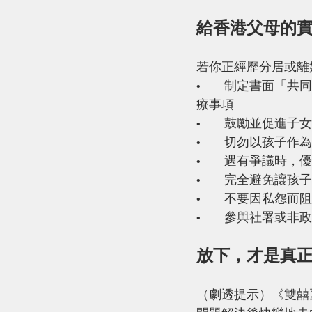
給香港父母的
若你正經歷分居或離
•	制定書面「共同親職計劃」（parenting plan），包括日常安排、節日、居住、教育及醫
療事項
•	鼓勵並促進
•	切勿以孩子作
•	遇有爭議時
•	完全避免讓
•	不要因私怨
•	參與社署或
放下，才是真
（劇透提示）《雙囍