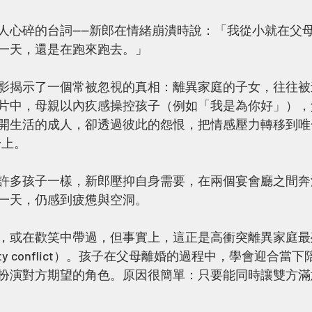
人心碎的台詞——新郎在情緒崩潰時說：「我從小就在父
一天，還是在跑來跑去。」
影揭示了一個常被忽視的真相：離異家庭的子女，往往被
片中，母親以內疚感操控孩子（例如「我是為你好」），
開生活的成人，卻透過彼此的怨恨，把情感壓力轉移到唯
身上。
許多孩子一樣，新郎壓抑自身需要，在兩個宴會廳之間奔
一天，仍感到疲憊與空洞。
，或在歡笑中帶過，但事實上，這正是高衝突離異家庭最
lty conflict）。孩子在父母離婚的過程中，學會迎合當
扮演對方期望的角色。原因很簡單：只要能同時讓雙方滿