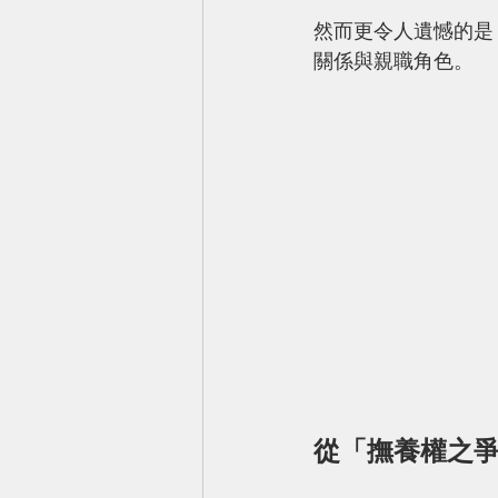
然而更令人遺憾的是
關係與親職角色。
從「撫養權之