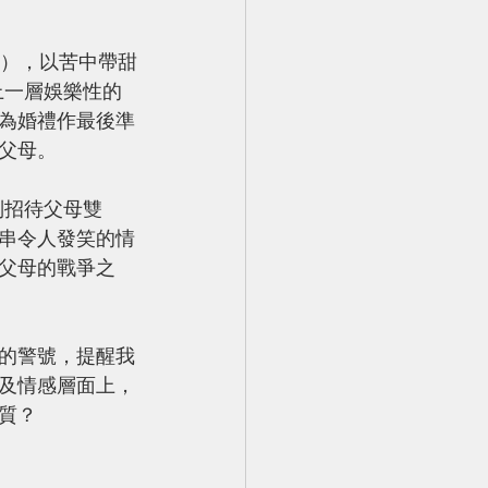
眾上架），以苦中帶甜
上一層娛樂性的
為婚禮作最後準
父母。
別招待父母雙
串令人發笑的情
父母的戰爭之
的警號，提醒我
及情感層面上，
質？