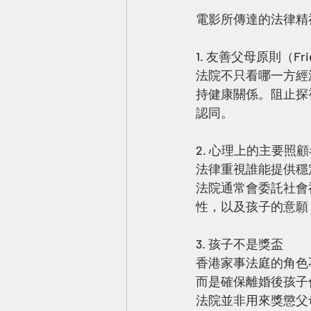
電影所傳達的法律精
1. 友善父母原則（Friend
法院不只看哪一方經
持健康關係。阻止探
認同。
2. 心理上的主要照顧者（P
法律重視誰能提供穩
法院通常會委託社會
性，以及孩子的意願
3. 孩子不是獎盃
香港家事法庭的角色
而是確保離婚後孩子
法院並非用來獎懲父