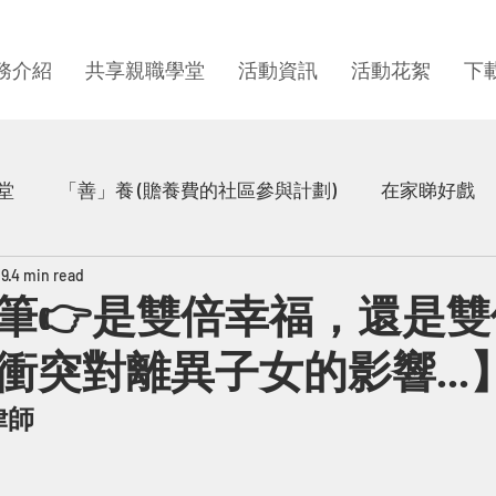
務介紹
共享親職學堂
活動資訊
活動花絮
下
堂
「善」養 (贍養費的社區參與計劃)
在家睇好戲
29
4 min read
童心時光
在家樂繽紛
童思 · 童感
童心圓同
筆👉是雙倍幸福，還是雙
衝突對離異子女的影響...
片
童你分享
律師