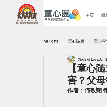
主頁
服
All Posts
童心隨筆
童心學
Circle of Love
Jun 
「共享親職」圖文創作比賽
【童心隨
害？父母
家事法律小知識
童心短
作者：何敬翔 