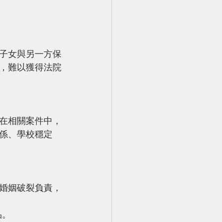
子女與另一方保
，難以獲得法院
在相關案件中，
係、學校穩定
婚姻破裂負責，
品。