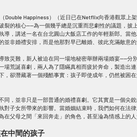
Double Happiness）（近日已在Netflix向香港觀
破裂的核心——為一個幾乎總是沉重而悲劇性的議題，披
執導，講述一名在台北圓山大飯店工作的年輕新郎。當他
的並非婚禮安排，而是他那對早已離婚、彼此充滿敵意的
導致災難，新人被迫在同一場地秘密舉辦兩場婚宴——分
一場荒誕喜劇，兩人為了隱瞞真相而疲於奔命，製造出連
下，卻潛藏著一個殘酷事實：孩子即使成年，仍然被困在
不同，並非只是一部普通的婚禮喜劇。它其實是一個尖銳
執對子女所帶來的影響。當婚姻結束時，我們如何在法律
為在父母之間「來回奔走」的角色，甚至淪為情感上的人
夾在中間的孩子