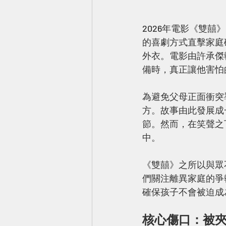
2026年電影《雙囍》（
的喜劇方式直擊家庭
外衣。電影由許承傑
備時，真正讓他害怕
為避免父母正面衝突
方。故事由此發展成
節。然而，在笑聲之
中。
《雙囍》之所以與眾
們關注離異家庭的爭
確保孩子不會被迫成
核心傷口：被