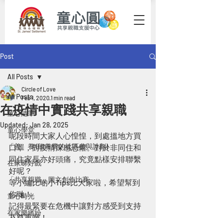
Post
All Posts
Circle of Love
All Posts
Feb 1, 2020
1 min read
在疫情中實踐共享親職
童心隨筆
Updated:
Jan 28, 2025
童心學堂
呢段時間大家人心惶惶，到處搵地方買
「善」養 (贍養費的社區參與計劃)
口罩，對疫情深感恐懼。對於非同住和
同住家長亦好頭痛，究竟點樣安排聯繫
在家睇好戲
好呢？
「共享親職」圖文創作比賽
等小編比啲小Tips比大家啦，希望幫到
你哋！
童心時光
記得最緊要在危機中讓對方感受到支持
在家樂繽紛
及尊重啊！