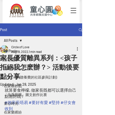
Post
All Posts
Circle of Love
All Posts
Aug 19, 2022
1 min read
家長優質離異系列：<孩子
童心隨筆
拒絕我怎麽辦？> 活動後要
童心學堂
點分享
「善」養 (贍養費的社區參與計劃)
Updated:
Jan 28, 2025
在家睇好戲
就算要食檸檬, 做家長既都可以選擇自己
「共享親職」圖文創作比賽
點應對既 !
#做家長唔易
#要好有愛
#堅持
#仔女會
童心時光
收到
在家樂繽紛