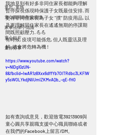
我地見到有好多非同住家長都能夠理解
童思 · 童感
暫停探視係現時保護子女既最佳安排. 而
童心圓同你對抗疫情
更有非同住家長為子女 "撲" 防疫用品, 以
及更理解同住家長在遙遙無期的停課期
家事法律小知識
間既照顧壓力. 💪💪
童心短片
有時候, 疫境可能係危, 但人既靈活及理
解, 總會將危轉為機 !
童你分享
https://www.youtube.com/watch?
v=NlDglGzUN-
8&fbclid=IwAR1z8Xxx6dffYb7OITRdbc3LKFlW
y5sWOLYkdjNliUmIZKMvAQb_-qE-fH0
如有查詢或意見，歡迎致電39213909與
童心圓共享親職支援中心職員聯絡或者
在我們的Facebook上留言/DM。