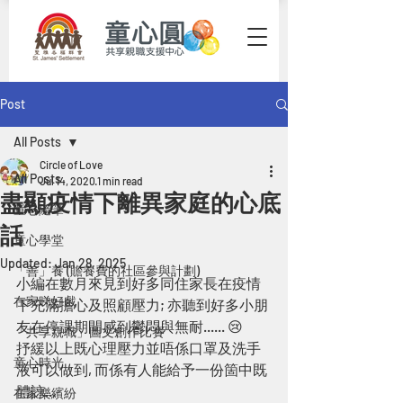
Post
All Posts
Circle of Love
All Posts
Jul 14, 2020
1 min read
盡顯疫情下離異家庭的心底
童心隨筆
話
童心學堂
Updated:
Jan 28, 2025
「善」養 (贍養費的社區參與計劃)
小編在數月來見到好多同住家長在疫情
在家睇好戲
下充滿擔心及照顧壓力; 亦聽到好多小朋
友在停課期間感到鬱悶與無耐...... 😢
「共享親職」圖文創作比賽
抒緩以上既心理壓力並唔係口罩及洗手
童心時光
液可以做到, 而係有人能給予一份箇中既
體諒...
在家樂繽紛