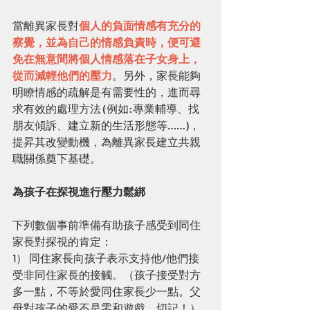
當離異家長對
個人的負面情感有充分的
察覺，並為自己的情感負責時，便可避
免在無意間將個人情感落在子女身上，
從而減輕他們的壓力
。另外，家長能夠
明瞭情感的疏解是有需要性的，進而尋
求有效的處理方法 (例如:專業輔導、找
朋友傾訴、建立新的生活形態等……)，
提昇其改變動機，為離異家長建立共親
職關係奠下基礎。
為孩子在探視進行壓力鬆綁
下列數個事前準備有助孩子感受到同住
家長對探視的肯定：
1） 同住家長向孩子表示支持他/他們接
受非同住家長的接觸。（孩子接受對方
多一點，不等於愛同住家長少一點。父
母對孩子的愛不是零和遊戲，切記！）