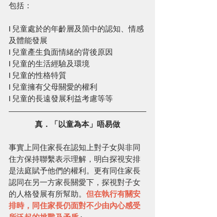
包括：
l 兒童處於的年齡層及箇中的認知、情感
及體能發展
l 兒童產生負面情緒的背後原因
l 兒童的生活經驗及環境
l 兒童的性格特質
l 兒童擁有父母關愛的權利
l 兒童的長遠發展利益考慮等等
真．「以童為本」唔易做
事實上同住家長在認知上對子女與非同
住方保持聯繫表示理解，明白探視安排
是法庭賦予他們的權利。更有同住家長
認同在另一方家長關愛下，探視對子女
的人格發展有所幫助。
但在執行有關安
排時，同住家長仍面對不少由內心感受
所泛起的挑戰及矛盾
 : 