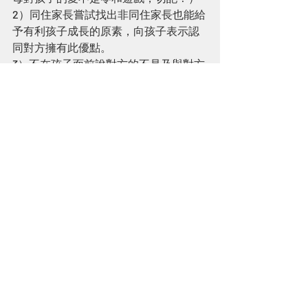
2）同住家長嘗試找出非同住家長也能給
予有利孩子成長的原素，向孩子表示認
同對方擁有此優點。
3）不在孩子面前說對方的不是及與對方
爭執。更不要讓孩子變為離異雙方的聆
聽者及意見提供者。
4）尊重孩子與對方相處的時間，在不涉
及安全考慮下，非同住家長應該讓他們
自行建立合適的相處模式。
5）以最合宜的方式與非同住家長建立與
照顧孩子事宜有關的溝通，並讓孩子知
道。
例如在交接時簡單幾句向對方表示近來
發現孩子的進步或可以改善的地方，並
讓孩子知道這是爸媽所共同關注的。試
想想，孩子若知悉爸媽也關心自己或欣
賞自己的進步，他們定會有動力做好自