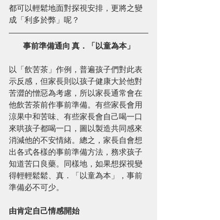
都可以輕鬆地面對探視安排，更將之變
成「利多於弊」呢？
事前準備通向 真．「以童為本」
以「飲苦茶」作例，普遍孩子們對此表
示反感，但家長則以孩子健康大於他對
苦澀的憎惡為考慮，所以家長通常會在
他飲苦茶前作事前準備。有些家長會用
涼果中和苦味、有些家長會自己喝一口
來哄孩子都喝一口，圖以製造共同感來
消減他的不安情緒。總之，家長自會想
出各式各樣的事前準備方法，務求孩子
知道苦口良藥。同樣地，如果想探視變
得輕輕鬆鬆、真．「以童為本」，事前
準備必不可少。
由肯定自己情感開始