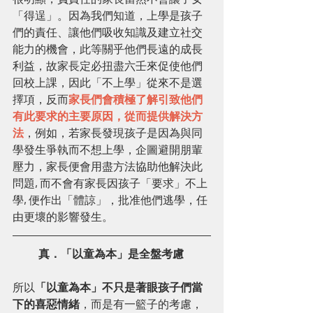
「得逞」。因為我們知道，上學是孩子
們的責任、讓他們吸收知識及建立社交
能力的機會，此等關乎他們長遠的成長
利益，故家長定必扭盡六壬來促使他們
回校上課，因此「不上學」從來不是選
擇項，反而
家長們會積極了解引致他們
有此要求的主要原因，從而提供解決方
法
，例如，若家長發現孩子是因為與同
學發生爭執而不想上學，企圖避開朋輩
壓力，家長便會用盡方法協助他解決此
問題, 而不會有家長因孩子「要求」不上
學, 便作出「體諒」，批准他們逃學，任
由更壞的影響發生。
真．「以童為本」是全盤考慮
所以
「以童為本」不只是著眼孩子們當
下的喜惡情緒
，而是有一籃子的考慮，