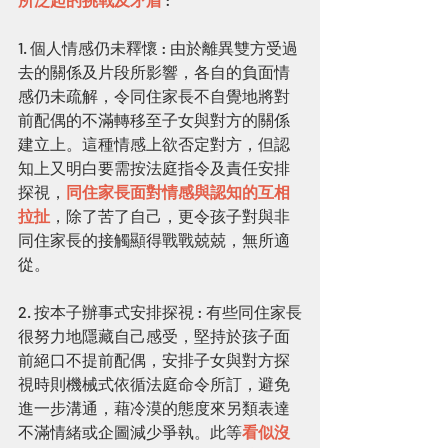
1. 個人情感仍未釋懷 : 由於離異雙方受過
去的關係及片段所影響，各自的負面情
感仍未疏解，令同住家長不自覺地將對
前配偶的不滿轉移至子女與對方的關係
建立上。這種情感上欲否定對方，但認
知上又明白要需按法庭指令及責任安排
探視，
同住家長面對情感與認知的互相
拉扯
，除了苦了自己，更令孩子對與非
同住家長的接觸顯得戰戰兢兢，無所適
從。
2. 按本子辦事式安排探視 : 有些同住家長
很努力地隱藏自己感受，堅持於孩子面
前絕口不提前配偶，安排子女與對方探
視時則機械式依循法庭命令所訂，避免
進一步溝通，藉冷漠的態度來另類表達
不滿情緒或企圖減少爭執。此等
看似沒