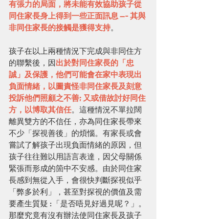
有張力的局面，將未能有效協助孩子從
同住家長身上得到一些正面訊息 --- 其與
非同住家長的接觸是獲得支持
。
孩子在以上兩種情況下完成與非同住方
的聯繫後，因
出於對同住家長的「忠
誠」及保護，他們可能會在家中表現出
負面情緒，以圖責怪非同住家長及刻意
投訴他們照顧之不善; 又或借故討好同住
方，以博取其信任
。這種情況不單拉闊
離異雙方的不信任，亦為同住家長帶來
不少「探視善後」的煩惱。有家長或會
嘗試了解孩子出現負面情緒的原因，但
孩子往往難以用語言表達，因父母關係
緊張而形成的箇中不安感。由於同住家
長感到無從入手，會很快判斷探視似乎
「弊多於利」，甚至對探視的價值及需
要產生質疑 :「是否唔見好過見呢？」。
那麼究竟有沒有辦法使同住家長及孩子