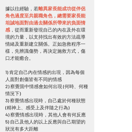
據以往經驗，若
離異家長能成功從伴侶
角色過度至共親職角色，總需要家長能
坦誠地面對由過去關係所帶來的負面情
感
，從而重新發現自己的內在及外在環
境的力量，以支持找出有效的方法疏導
情緒及重新建立關係。正如急救程序一
樣，先辨識傷勢，再決定施救方式，傷
口才能癒合。
1) 肯定自己內在情感的出現，因為每個
人面對創傷皆有不同的情感
2) 察覺箇中情感會如何出現 (何時、何種
情況下)
3) 察覺情感出現時，自己處於何種狀態 
(精神上、感受上及伴隨之行為)
4) 察覺情感出現時，其他人會有何反應
5) 自己及他人的以上反應與自己期望的
狀況有多大距離