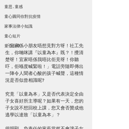
童思 · 童感
童心圓同你對抗疫情
家事法律小知識
童心短片
「宜家係小朋友唔想見對方呀！社工先
童你分享
生，你哋咪講『以童為本』既？！攪清
楚呀！宜家唔係我唔比佢見呀！你聽
吓，佢喺度喊緊啦！」電話旁隨即傳出
一陣令人聞者心酸的孩子喊聲，這種情
況是否似曾相識呢?
究竟「以童為本」又是否代表決定全由
子女喜好所主導呢？如果有一天，您的
子女說不想回校上課，您又會否贊成他
逃學以達致「以童為本」？
很明顯，負責任的家長當然不會讓子女