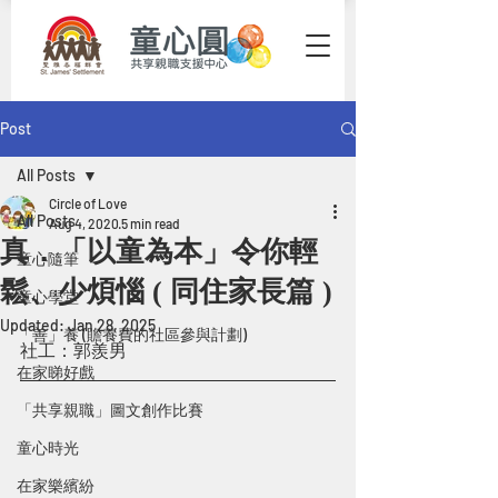
Post
All Posts
Circle of Love
All Posts
Aug 4, 2020
5 min read
真．「以童為本」令你輕
童心隨筆
鬆、少煩惱 ( 同住家長篇 )
童心學堂
Updated:
Jan 28, 2025
「善」養 (贍養費的社區參與計劃)
社工：郭羨男
在家睇好戲
「共享親職」圖文創作比賽
童心時光
在家樂繽紛