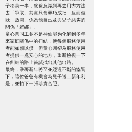
子移英一事，爸爸意識到再去用盡方法
去「爭取」其實只會弄巧成拙，反而佢
既「放開」係為他自己及與兒子惡劣的
關係「鬆綁」。
童心圓同工並不是神仙能夠化解到多年
來家庭關係中的扭結，使每個服務使用
者能如願以償；但童心圓卻為服務使用
者提供一處安心的地方，重新檢視一下
在糾結的路上嘗試找出其他出路。
最終，乘著新年將至並經過不斷的協調
下，這位爸爸有機會為兒子送上新年利
是，並拍下一張珍貴合照。