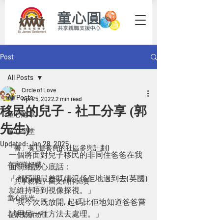
Post
All Posts
Circle of Love
All Posts
Apr 25, 2022
2 min read
移民的兒子 - 社工分享 (郭
童心隨筆
先生)
童心學堂
Updated:
Jan 28, 2025
「善」養 (贍養費的社區參與計劃)
一個將面對兒子移民的非同住爸爸在我
在家睇好戲
面前細說心底話：
「都預期最差既情況係佢地過到去(英國)
「共享親職」圖文創作比賽
就維持唔到視像探視。」
童心時光
「我今次既放開, 起碼比佢地知道爸爸嘗
試用另一種方法去處理。」
在家樂繽紛