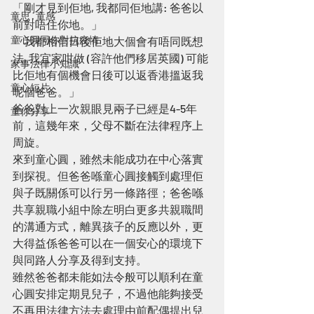
「剛才見到佢地, 我都同佢地講: 爸爸以
童思 · 童感
前對唔住你地。」
童心圓同你對抗疫情
「我都相信日後佢地大個會有唔同既想
法, 我宜家咁做 (容許他們移居英國) 可能
家事法律小知識
比佢地有個機會日後可以返香港搵返我
童心短片
呢個爸爸。」
爸爸對上一次親眼見兩子已經是4-5年
童你分享
前，這幾年來，父母不斷在法律程序上
周旋。
來到童心圓，雖然未能成功在中心落實
到探視。但爸爸喺童心圓接觸到處理佢
與子既關係可以行另一條路徑；爸爸喺
共享親職小組中除左明白更多共親職間
的溝通方式，離異孩子的反應以外，更
大得益係爸爸可以在一個安心的環境下
與同路人分享及得到支持。
雖然爸爸都未能如法令般可以順利在童
心圓安排定期見兒子，不過他能夠接受
不再用法律方法去處理由前配偶提出兒