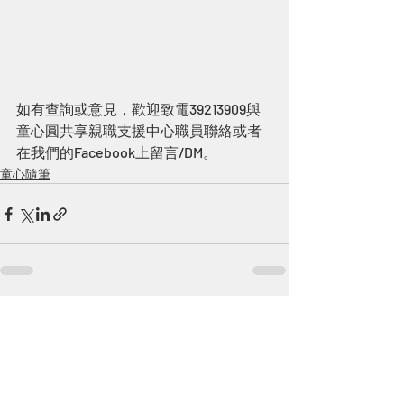
如有查詢或意見，歡迎致電39213909與
童心圓共享親職支援中心職員聯絡或者
在我們的Facebook上留言/DM。
童心隨筆
Recent Posts
See All