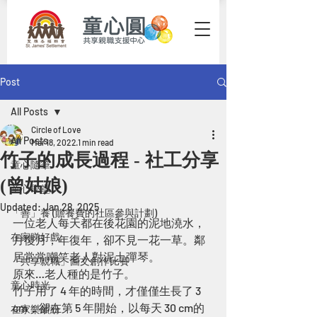
Post
All Posts
Circle of Love
All Posts
Mar 18, 2022
1 min read
竹子的成長過程 - 社工分享
童心隨筆
(曾姑娘)
童心學堂
Updated:
Jan 28, 2025
「善」養 (贍養費的社區參與計劃)
一位老人每天都在後花園的泥地澆水，
在家睇好戲
月復月，年復年，卻不見一花一草。鄰
居常常嘲笑老人對泥土彈琴。
「共享親職」圖文創作比賽
原來…老人種的是竹子。
童心時光
竹子用了 4 年的時間，才僅僅生長了 3 
cm；卻在第 5 年開始，以每天 30 cm的
在家樂繽紛