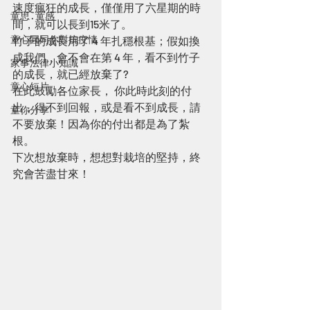
速度瘋狂的成長，僅僅用了六星期的時
童思 · 童感
間，就可以長到15米了。
童心圓同你對抗疫情
竹子的成長用了 4 年扎穩根基；假如換
成我們，會不會在第 4 年，看不到竹子
家事法律小知識
的成長，就已經放棄了?
童心短片
在此鼓勵各位家長， 你此時此刻的付
出，得不到回報，或是看不到成長，請
童你分享
不要放棄！因為你的付出都是為了紮
根。
下次想放棄時，想想對栽培的堅持，終
究會苦盡甘來！