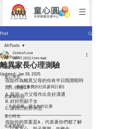
Post
All Posts
Circle of Love
All Posts
Jan 17, 2022
1 min read
離異家長心理測驗
童心隨筆
Updated:
Jan 28, 2025
童心學堂
假如作為離異父母的你有半日既閒暇時
「善」養 (贍養費的社區參與計劃)
間，你會...? 
A. 與另一方父母作出良好溝通
在家睇好戲
B. 好好照顧子女
「共享親職」圖文創作比賽
C. 讓自己好好休息
------------------------------------------------
童心時光
假如你的答案是A，代表著你們都了解
在家樂繽紛
「以童為心，親子重圓」的概念。