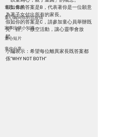
假如你的答案是B，代表著你是一位願意
童思 · 童感
為著子女付出所有的家長。
童心圓同你對抗疫情
假如你的答案是C，請參加童心員舉辦既
家事法律小知識
見「自」．放空活動，讓心靈學會放
鬆。
童心短片
童你分享
小編表示：希望每位離異家長既答案都
係”WHY NOT BOTH”