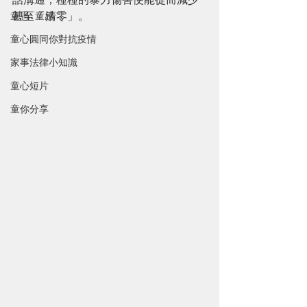
甚至「清零」。
童思 · 童感
童心圓同你對抗疫情
家事法律小知識
童心短片
童你分享