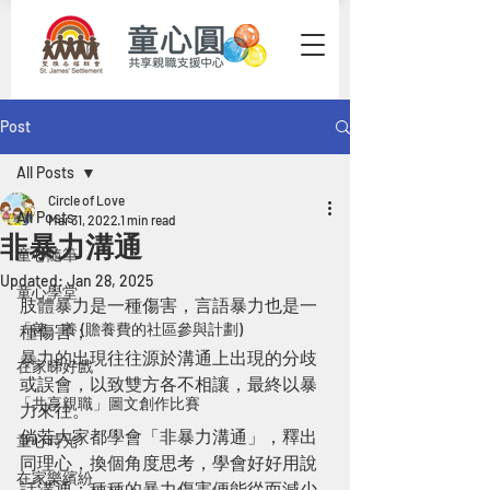
Post
All Posts
Circle of Love
All Posts
Mar 31, 2022
1 min read
非暴力溝通
童心隨筆
Updated:
Jan 28, 2025
童心學堂
肢體暴力是一種傷害，言語暴力也是一
「善」養 (贍養費的社區參與計劃)
種傷害；
暴力的出現往往源於溝通上出現的分歧
在家睇好戲
或誤會，以致雙方各不相讓，最終以暴
「共享親職」圖文創作比賽
力來往。
倘若大家都學會「非暴力溝通」，釋出
童心時光
同理心，換個角度思考，學會好好用說
在家樂繽紛
話溝通；種種的暴力傷害便能從而減少