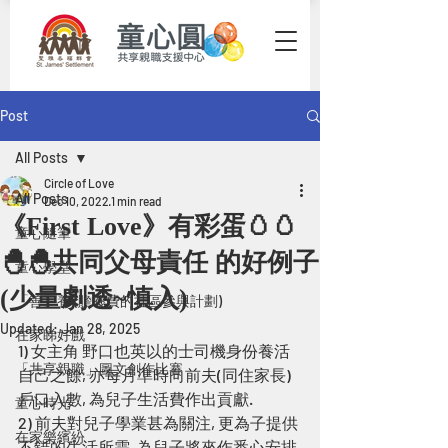
Post
All Posts
Circle of Love
All Posts
Dec 10, 2022
1 min read
《First Love》有彩蛋🥚🥚
童心隨筆
🐣🐣共同父母責任 的好例子
童心學堂
(少量劇透~慎入)
「善」養 (贍養費的社區參與計劃)
Updated:
Jan 28, 2025
在家睇好戲
1) 女主角 野口也英以的士司機身份養活
「共享親職」圖文創作比賽
自己之餘, 亦每月準時向前夫(同住家長)
戶口入數, 為兒子生活費作出貢獻.
童心時光
2) 前夫對兒子學業甚為關注, 更為子提供
在家樂繽紛
不錯的生活所需, 為兒子將來作悉心安排.