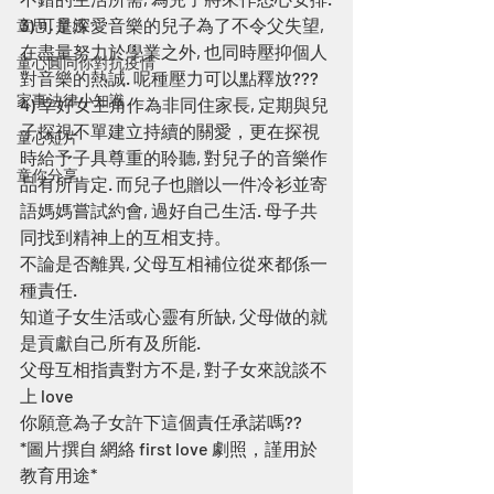
3) 可是深愛音樂的兒子為了不令父失望, 
童思 · 童感
在盡量努力於學業之外, 也同時壓抑個人
童心圓同你對抗疫情
對音樂的熱誠. 呢種壓力可以點釋放???
家事法律小知識
4) 幸好女主角作為非同住家長, 定期與兒
子探視不單建立持續的關愛，更在探視
童心短片
時給予子具尊重的聆聽, 對兒子的音樂作
童你分享
品有所肯定. 而兒子也贈以一件冷衫並寄
語媽媽嘗試約會, 過好自己生活. 母子共
同找到精神上的互相支持。
不論是否離異, 父母互相補位從來都係一
種責任. 
知道子女生活或心靈有所缺, 父母做的就
是貢獻自己所有及所能.
父母互相指責對方不是, 對子女來說談不
上 love
你願意為子女許下這個責任承諾嗎??
*圖片撰自 網絡 first love 劇照，謹用於
教育用途*