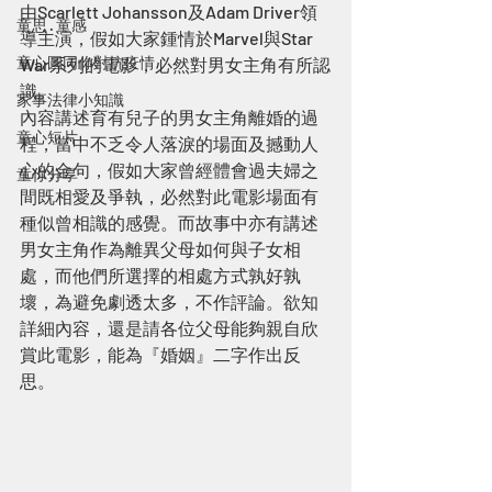
由Scarlett Johansson及Adam Driver領
童思 · 童感
導主演，假如大家鍾情於Marvel與Star 
童心圓同你對抗疫情
War系列的電影，必然對男女主角有所認
識。
家事法律小知識
內容講述育有兒子的男女主角離婚的過
童心短片
程，當中不乏令人落淚的場面及撼動人
心的金句，假如大家曾經體會過夫婦之
童你分享
間既相愛及爭執，必然對此電影場面有
種似曾相識的感覺。而故事中亦有講述
男女主角作為離異父母如何與子女相
處，而他們所選擇的相處方式孰好孰
壞，為避免劇透太多，不作評論。欲知
詳細內容，還是請各位父母能夠親自欣
賞此電影，能為『婚姻』二字作出反
思。