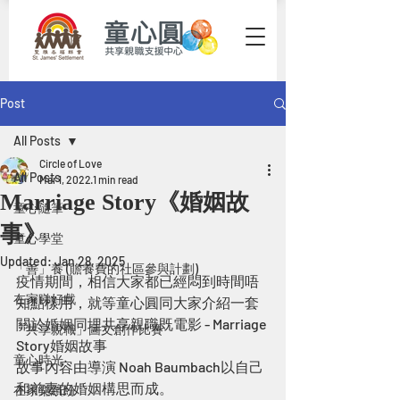
Post
All Posts
Circle of Love
All Posts
Mar 1, 2022
1 min read
Marriage Story《婚姻故
童心隨筆
事》
童心學堂
Updated:
Jan 28, 2025
「善」養 (贍養費的社區參與計劃)
疫情期間，相信大家都已經悶到時間唔
在家睇好戲
知點樣用，就等童心圓同大家介紹一套
關於婚姻同埋共享親職既電影 - Marriage 
「共享親職」圖文創作比賽
Story婚姻故事
童心時光
故事內容由導演 Noah Baumbach以自己
和前妻的婚姻構思而成。
在家樂繽紛