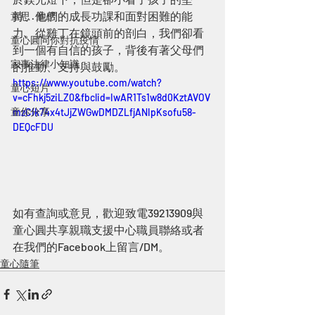
持、他們的成長功課和面對困難的能
童思 · 童感
力。從雞丁在鏡頭前的剖白，我們卻看
童心圓同你對抗疫情
到一個有自信的孩子，背後有著父母們
家事法律小知識
的推動、支持與鼓勵。
https://www.youtube.com/watch?
童心短片
v=cFhkj5ziLZ0&fbclid=IwAR1Ts1w8d0KztAVOV
童你分享
mzCIk74x4tJjZWGwDMDZLfjANIpKsofu58-
DEQcFDU
如有查詢或意見，歡迎致電39213909與
童心圓共享親職支援中心職員聯絡或者
在我們的Facebook上留言/DM。
童心隨筆