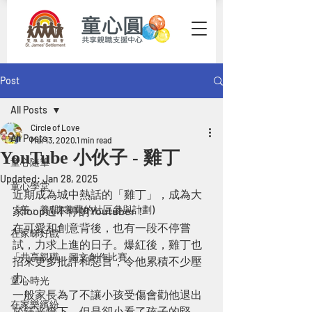
Post
All Posts
Circle of Love
All Posts
Mar 13, 2020
1 min read
YouTube 小伙子 - 雞丁
童心隨筆
Updated:
Jan 28, 2025
童心學堂
近期成為城中熱話的「雞丁」，成為大
「善」養 (贍養費的社區參與計劃)
家loop過不停的Youtuber！
在可愛和創意背後，也有一段不停嘗
在家睇好戲
試，力求上進的日子。爆紅後，雞丁也
「共享親職」圖文創作比賽
招來更多批評和惡言，令他累積不少壓
力。
童心時光
一般家長為了不讓小孩受傷會勸他退出
在家樂繽紛
於鎂光燈下，但是卻小看了孩子的堅