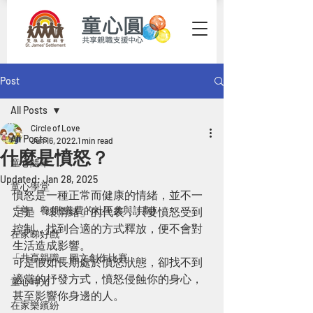
Post
All Posts
Circle of Love
All Posts
Jun 16, 2022
1 min read
什麼是憤怒？
童心隨筆
Updated:
Jan 28, 2025
童心學堂
憤怒是一種正常而健康的情緒，並不一
「善」養 (贍養費的社區參與計劃)
定是「壞情緒」的代表，只要憤怒受到
控制，找到合適的方式釋放，便不會對
在家睇好戲
生活造成影響。
「共享親職」圖文創作比賽
可是假如長期處於憤怒狀態，卻找不到
適當的抒發方式，憤怒侵蝕你的身心，
童心時光
甚至影響你身邊的人。
在家樂繽紛