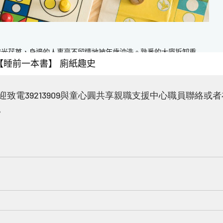
致電39213909與童心圓共享親職支援中心職員聯絡或
M。