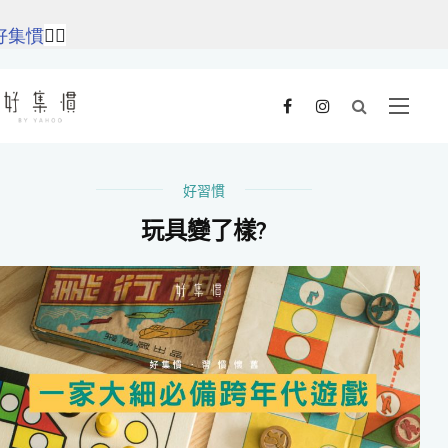
好集慣
👈🏻