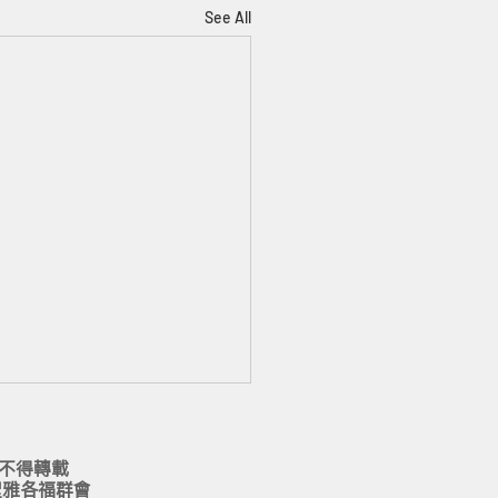
See All
 不得轉載
 聖雅各福群會