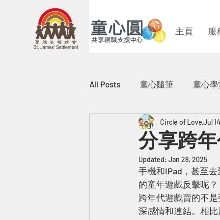
主頁
服
All Posts
童心隨筆
童心學
Circle of Love
Jul 1
「共享親職」圖文創作比賽
分享跨年代
Updated:
Jan 28, 2025
家事法律小知識
童心短
手機和IPad，甚至
的童年遊戲反擊呢？
跨年代遊戲賣的不是
深感情和連結。相比