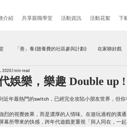
務介紹
共享親職學堂
活動資訊
活動花絮
下
堂
「善」養 (贍養費的社區參與計劃)
在家睇好戲
4, 2020
1 min read
童心時光
在家樂繽紛
童思 · 童感
童心圓同
娛樂，樂趣 Double up !
片
童你分享
去到近年最熱門的switch，已經完全攻陷小朋友世界，但
強烈的視覺效果，而是濃厚的人情味。在遊玩過程的溝通
屏幕所帶來的快感，跨年代遊戲更重視「與人同在，一起