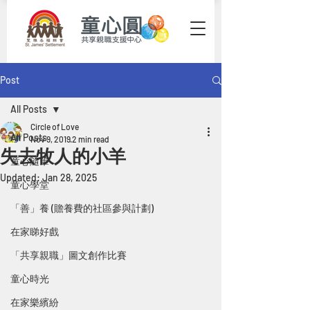
Post
All Posts
Circle of Love
All Posts
Nov 9, 2019
2 min read
失去牧人的小羊
童心隨筆
Updated:
Jan 28, 2025
童心學堂
「善」養 (贍養費的社區參與計劃)
在家睇好戲
「共享親職」圖文創作比賽
童心時光
在家樂繽紛