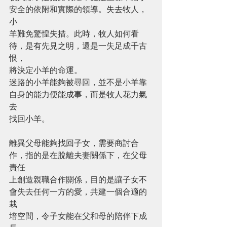
安全的依附和實際的領導。失去牧人，
小
羊難免驚惶失措。此時，牧人如何看
待，是有先見之明，還是一失足成千古
恨，
將決定小羊的命運。
迷路的小羊能夠被尋回，並不是小羊靠
自身的能力便能成事，而是牧人花力氣
去
找回小羊。
離異父母能夠找回子女，需要商討合
作，指的是在脫離夫妻關係下，在父母
責任
上創造親職合作關係，目的是讓子女不
會失去任何一方的愛，共建一個合適的
栽
培空間，令子女能在父和母的陪伴下成