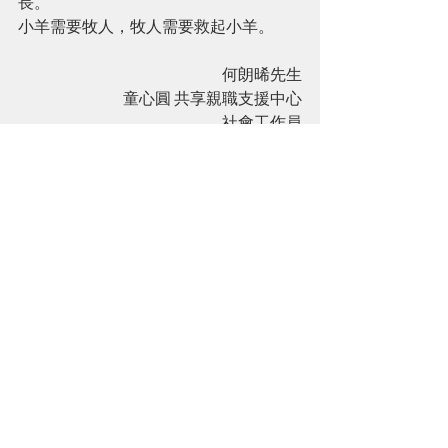
長。
小羊需要牧人，牧人需要救起小羊。
何朗晞先生
童心圓 共享親職支援中心
社會工作員
14/11/2019
如有查詢或意見，歡迎致電39213909與
童心圓共享親職支援中心職員聯絡或者
在我們的Facebook上留言/DM。
童心隨筆
Recent Posts
See All