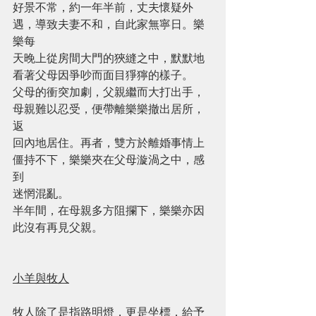
好景不常，約一年半前，丈夫懷疑外
遇，導致夫妻不和，自此家無寧日。樂
樂每
天晚上從房間大門的狹縫之中，默默地
看著父母因爭吵而面目猙獰的樣子。
父母的衝突加劇，父親繼而大打出手，
母親難以忍受，便帶離樂樂撤出居所，
返
回內地居住。再者，雙方於離婚事情上
僵持不下，樂樂夾在父母漩渦之中，感
到
迷惘混亂。
半年間，在母親多方阻攔下，樂樂亦因
此沒有再見父親。
小羊與牧人
牧人除了是指路明燈，更是坐標，給予