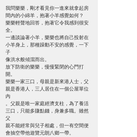
我問樂樂，剛才看見你一進來就拿起房
間內的小綿羊，抱著小羊感覺如何？
樂樂輕聲地回答，抱著它令我感到很安
全。
一邊談論著小羊，樂樂也將自己投射在
小羊身上，那種躁動不安的感覺，一下
子
像洪水般傾瀉而出。
放下防衛的樂樂，慢慢緊閉的心門打
開。
樂樂一家三口，母親是新來港人士，父
親是香港人，三人居住在一個公屋單位
內
。父親是唯一家庭經濟支柱，為了養活
三口，只能多賺點錢，身兼多職。雖然
父
親不能經常與兒子相處，但一有空間便
會抽空帶他遊覽元朗八鄉一帶。