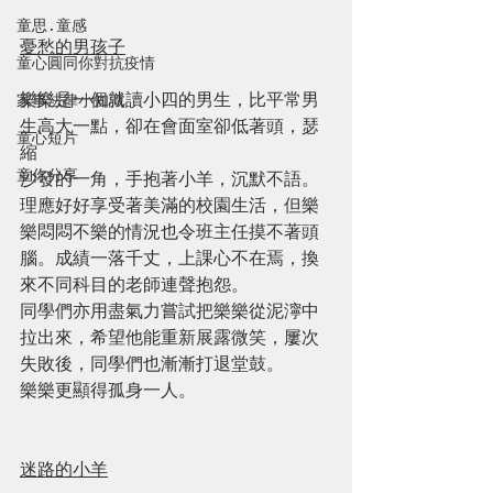
童思 · 童感
憂愁的男孩子
童心圓同你對抗疫情
樂樂是一個就讀小四的男生，比平常男
家事法律小知識
生高大一點，卻在會面室卻低著頭，瑟
童心短片
縮
童你分享
沙發的一角，手抱著小羊，沉默不語。
理應好好享受著美滿的校園生活，但樂
樂悶悶不樂的情況也令班主任摸不著頭
腦。成績一落千丈，上課心不在焉，換
來不同科目的老師連聲抱怨。
同學們亦用盡氣力嘗試把樂樂從泥濘中
拉出來，希望他能重新展露微笑，屢次
失敗後，同學們也漸漸打退堂鼓。
樂樂更顯得孤身一人。
迷路的小羊